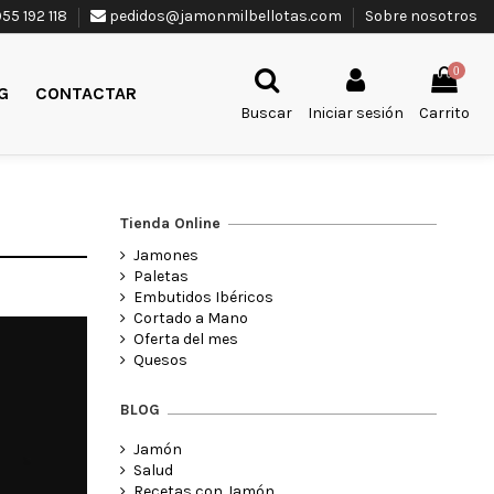
55 192 118
pedidos@jamonmilbellotas.com
Sobre nosotros
0
G
CONTACTAR
Buscar
Iniciar sesión
Carrito
Tienda Online
Jamones
Paletas
Embutidos Ibéricos
Cortado a Mano
Oferta del mes
Quesos
BLOG
Jamón
Salud
Recetas con Jamón