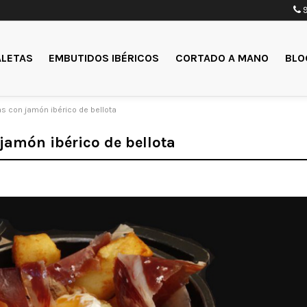
9
ALETAS
EMBUTIDOS IBÉRICOS
CORTADO A MANO
BLO
s con jamón ibérico de bellota
jamón ibérico de bellota