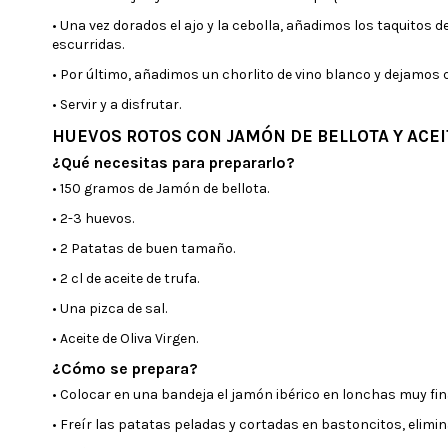
• Una vez dorados el ajo y la cebolla, añadimos los taquito
escurridas.
• Por último, añadimos un chorlito de vino blanco y dejamos q
• Servir y a disfrutar.
HUEVOS ROTOS CON JAMÓN DE BELLOTA Y ACEI
¿Qué necesitas para prepararlo?
• 150 gramos de Jamón de bellota.
• 2-3 huevos.
• 2 Patatas de buen tamaño.
• 2 cl de aceite de trufa.
• Una pizca de sal.
• Aceite de Oliva Virgen.
¿Cómo se prepara?
• Colocar en una bandeja el jamón ibérico en lonchas muy fina
• Freír las patatas peladas y cortadas en bastoncitos, elimina