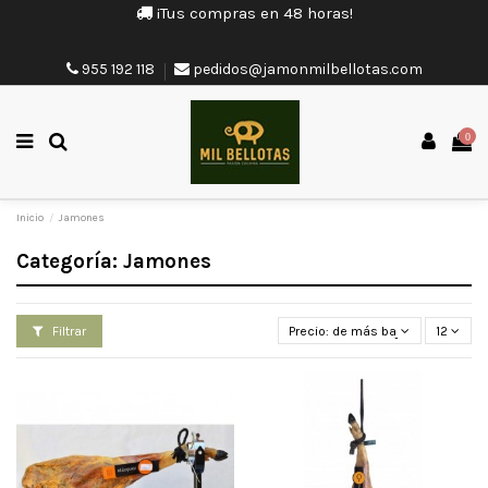
¡Tus compras en 48 horas!
955 192 118
pedidos@jamonmilbellotas.com
0
Inicio
Jamones
Categoría: Jamones
Filtrar
Precio: de más bajo a más alto
12