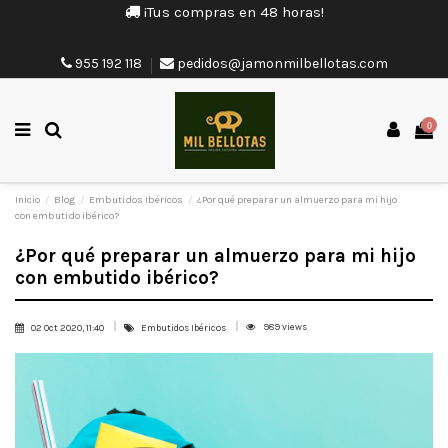
¡Tus compras en 48 horas!
955 192 118
pedidos@jamonmilbellotas.com
0
Inicio
Blog
Embutidos Ibéricos
¿Por qué preparar un almuerzo para mi hijo
con embutido ibérico?
¿Por qué preparar un almuerzo para mi hijo
con embutido ibérico?
989 views
02 Oct 2020, 11:40
Embutidos Ibéricos