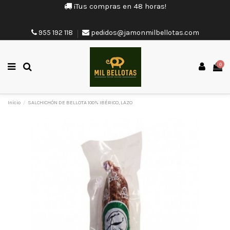
¡Tus compras en 48 horas!
955 192 118
pedidos@jamonmilbellotas.com
0
Inicio
SALCHICHÓN DE BELLOTA 100% IBÉRICO, LAZO