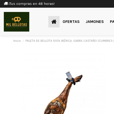
¡Tus compras en 48 horas!
OFERTAS
JAMONES
P
Inicio
PALETA DE BELLOTA 100% IBÉRICA, GABRIL CASTAÑO (CUMBRES