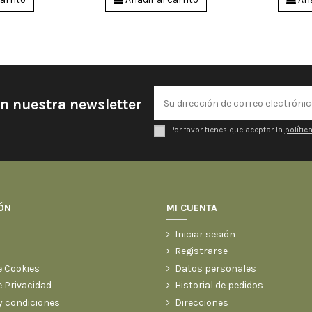
 taquitos
e 100 gr
Paletilla
 taquitos
Paletilla
Paletilla
en nuestra newsletter
Por favor tienes que aceptar la
polític
ÓN
MI CUENTA
Iniciar sesión
Registrarse
e Cookies
Datos personales
e Privacidad
Historial de pedidos
y condiciones
Direcciones