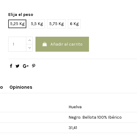
Elija el peso
5,25 Kg
5,5 Kg
5,75 Kg
6 Kg
Añadir al carrito
no
Opiniones
Huelva
Negro: Bellota 100% Ibérico
31,41