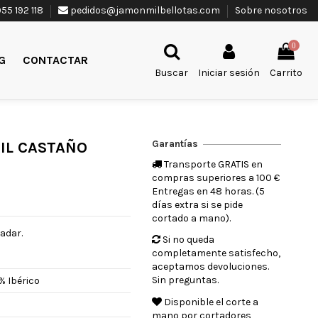
55 192 118
pedidos@jamonmilbellotas.com
Sobre nosotros
0
G
CONTACTAR
Buscar
Iniciar sesión
Carrito
Garantías
RIL CASTAÑO
Transporte GRATIS en
compras superiores a 100 €
Entregas en 48 horas. (5
días extra si se pide
cortado a mano).
ladar.
Si no queda
completamente satisfecho,
aceptamos devoluciones.
Sin preguntas.
% Ibérico
Disponible el corte a
mano por cortadores