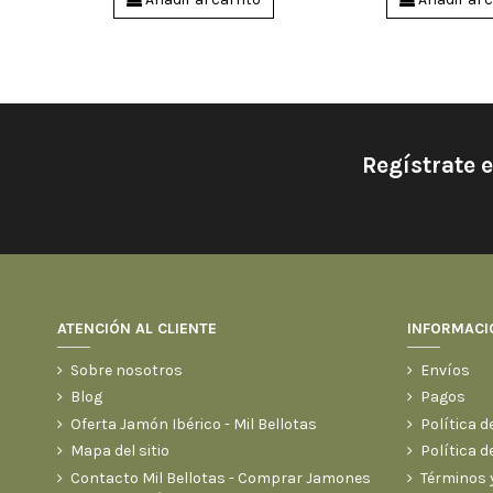
+ 100 gr en
35 sobres d
Jamón de 8.50 Kg
+ 100 gr en
Regístrate 
ATENCIÓN AL CLIENTE
INFORMACI
Sobre nosotros
Envíos
Blog
Pagos
Oferta Jamón Ibérico - Mil Bellotas
Política d
Mapa del sitio
Política d
Contacto Mil Bellotas - Comprar Jamones
Términos 