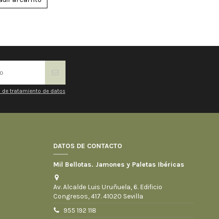
+ 100 gr en taquitos
19 sobres de 100 gr
 de 6.00 Kg
+ 100 gr en taquitos
20 sobres de 100 gr
 de 6.25 Kg
+ 100 gr en taquitos
21 sobres de 100 gr
 de 6.50 Kg
+ 100 gr en taquitos
a de tratamiento de datos
DATOS DE CONTACTO
Mil Bellotas. Jamones y Paletas Ibéricas
Av. Alcalde Luis Uruñuela, 6. Edificio
Congresos, 417. 41020 Sevilla
955 192 118