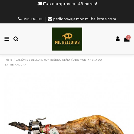
¡Tus compras en 48 horas!
955 192 118
pedidos@jamonmilbellotas.com
0
Inicio
JAMÓN DE BELLOTA 100% IBÉRICO SEÑORÍO DE MONTANERA DO
EXTREMADURA